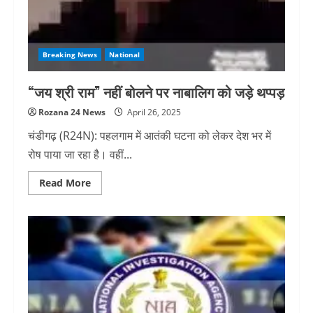
भट्टी
(DBSP)
Breaking News
National
“जय श्री राम” नहीं बोलने पर नाबालिग को जड़े थप्पड़
Rozana 24 News
April 26, 2025
चंडीगढ़ (R24N): पहलगाम में आतंकी घटना को लेकर देश भर में
रोष पाया जा रहा है। वहीं...
Read
Read More
more
about
“जय
श्री
राम”
नहीं
बोलने
पर
नाबालिग
को
जड़े
थप्पड़