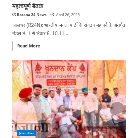
महत्वपूर्ण बैठक
Rozana 24 News
April 26, 2025
जालंधर (R24N): भारतीय जनता पार्टी के संगठन महापर्व के अंतर्गत
मंडल नं. 1 से लेकर 8, 10,11...
Read
Read More
more
about
जालंधर
भाजपा
शहरी
ने
संगठन
महापर्व
के
अंतर्गत
की
महत्वपूर्ण
बैठक
Jalandhar