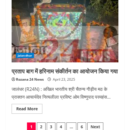
साथ
बुरी
तरह
से
मारपीट,
सीढ़ियों
से
दिया
धक्का,
घटना
की
CCTV
देखें
Jalandhar
प्रताप बाग में हरिनाम संकीर्तन का आयोजन किया गया
Rozana 24 News
April 23, 2025
जालंधर (R24N) : अखिल भारतीय श्री चैतन्य गौड़ीय मठ के
प्राक्तन आचार्यदेव नित्यलीला प्रविष्ट ओम विष्णुपाद परमहंस...
Read
Read More
more
about
प्रताप
Posts
बाग
1
2
3
4
…
6
Next
में