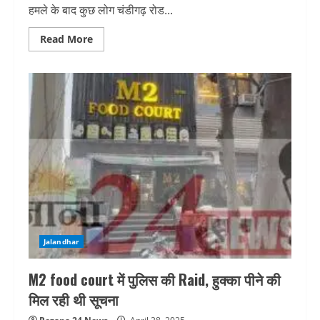
हमले के बाद कुछ लोग चंडीगढ़ रोड...
Read
Read More
more
about
एक्टिवा-
कार
सवार
ने
पाकिस्तान
जिंदाबाद
के
नारे
लगाने
के
बाद
की
हाथापाई,
FIR
दर्ज
Jalandhar
M2 food court में पुलिस की Raid, हुक्का पीने की
मिल रही थी सूचना