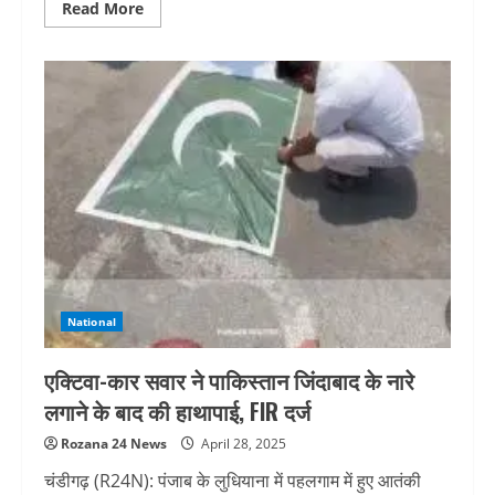
Read
Read More
more
about
जिला
भाजपा
महामंत्री
अशोक
सरीन
हिक्की
के
पिता
स्व.
विनोद
कुमार
सरीन
को
सैकड़ों
लोगों
ने
दी
श्रद्धांजलि
National
एक्टिवा-कार सवार ने पाकिस्तान जिंदाबाद के नारे
लगाने के बाद की हाथापाई, FIR दर्ज
Rozana 24 News
April 28, 2025
चंडीगढ़ (R24N): पंजाब के लुधियाना में पहलगाम में हुए आतंकी