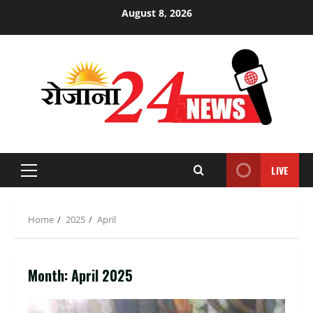
Skip
August 8, 2026
to
content
LIVE
Primary
Menu
Home
2025
April
Month:
April 2025