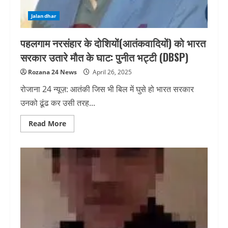
Jalandhar
पहलगाम नरसंहार के दोशियों(आतंकवादियों) को भारत
सरकार उतारे मौत के घाट: पुनीत भट्टी (DBSP)
Rozana 24 News
April 26, 2025
रोजाना 24 न्यूज़: आतंकी जिस भी बिल में घुसे हो भारत सरकार
उनको ढूंढ कर उसी तरह...
Read
Read More
more
about
पहलगाम
नरसंहार
के
दोशियों(आतंकवादियों)
को
भारत
सरकार
उतारे
मौत
के
घाट:
पुनीत