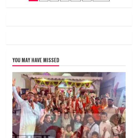
हरिनाम
pagination
संकीर्तन
का
आयोजन
किया
गया
YOU MAY HAVE MISSED