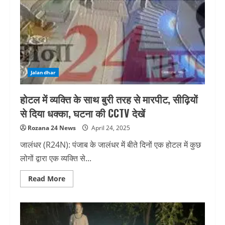
करीब
5
घंटे
तक
टीम
ने
पूछताछ
की
Jalandhar
होटल में व्यक्ति के साथ बुरी तरह से मारपीट, सीढ़ियों
से दिया धक्का, घटना की CCTV देखें
Rozana 24 News
April 24, 2025
जालंधर (R24N): पंजाब के जालंधर में बीते दिनों एक होटल में कुछ
लोगों द्वारा एक व्यक्ति से...
Read
Read More
more
about
होटल
में
व्यक्ति
के