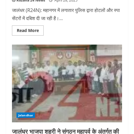
Rozana 24 News
April 28, 2025
जालंधर (R24N): महानगर में लगातार पुलिस द्वारा होटलों और स्पा
सेंटरों में दबिश दी जा रही है।...
Read
Read More
more
about
M2
food
court
में
पुलिस
की
Raid,
हुक्का
पीने
की
मिल
रही
थी
सूचना
Jalandhar
जालंधर भाजपा शहरी ने संगठन महापर्व के अंतर्गत की