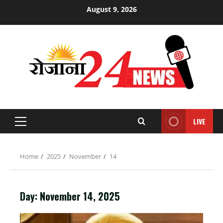
Skip
August 9, 2026
to
content
LIVE
Primary
Menu
Home
2025
November
14
Day:
November 14, 2025