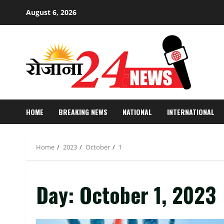
Skip
August 6, 2026
to
content
HOME
BREAKING NEWS
NATIONAL
INTERNATIONAL
Home
2023
October
1
Day:
October 1, 2023