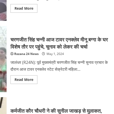
Read
Read More
more
about
शहर
में
कानून
व्यवस्था
खराब,
दिन-
चरणजीत सिंह चन्नी आज टावर एनक्लेव मीनू बग्गा के घर
रात
हो
विशेष तौर पर पहुंचे, चुनाव को लेकर की चर्चा
रही
घटनाएं
Rozana 24 News
May 1, 2024
:
सुशील
रिंकू
जालंधर (R24N): पूर्व मुख्यमंत्री चरणजीत सिंह चन्नी चुनाव प्रचार के
दौरान आज टावर एनक्लेव स्टेट सेक्रेटरी महिला...
Read
Read More
more
about
चरणजीत
सिंह
चन्नी
आज
टावर
एनक्लेव
कर्मजीत कौर चौधरी ने की सुनील जाखड़ से मुलाकत,
मीनू