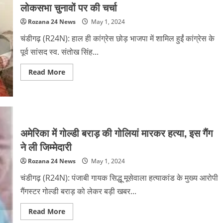
बग्गा
लोकसभा चुनावों पर की चर्चा
के
घर
Rozana 24 News
May 1, 2024
विशेष
तौर
पर
चंडीगढ़ (R24N): हाल ही कांग्रेस छोड़ भाजपा में शामिल हुईं कांग्रेस के
पहुंचे,
चुनाव
पूर्व सांसद स्व. संतोख सिंह...
को
लेकर
की
Read
Read More
चर्चा
more
about
कर्मजीत
कौर
चौधरी
ने
की
सुनील
अमेरिका में गोल्डी बराड़ की गोलियां मारकर हत्या, इस गैंग
जाखड़
से
ने ली जिम्मेदारी
मुलाकत,
लोकसभा
Rozana 24 News
May 1, 2024
चुनावों
पर
की
चंडीगढ़ (R24N): पंजाबी गायक सिद्धू मूसेवाला हत्याकांड के मुख्य आरोपी
चर्चा
गैंगस्टर गोल्डी बराड़ को लेकर बड़ी खबर...
Read
Read More
more