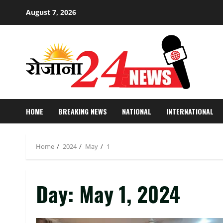
Skip
August 7, 2026
to
content
HOME
BREAKING NEWS
NATIONAL
INTERNATIONAL
Home
2024
May
1
Day:
May 1, 2024