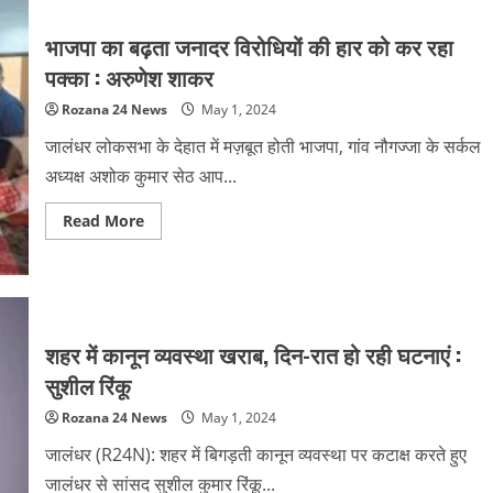
भाजपा का बढ़ता जनादर विरोधियों की हार को कर रहा
पक्का : अरुणेश शाकर
Rozana 24 News
May 1, 2024
जालंधर लोकसभा के देहात में मज़बूत होती भाजपा, गांव नौगज्जा के सर्कल
अध्यक्ष अशोक कुमार सेठ आप...
Read
Read More
more
about
भाजपा
का
बढ़ता
जनादर
विरोधियों
की
शहर में कानून व्यवस्था खराब, दिन-रात हो रही घटनाएं :
हार
को
सुशील रिंकू
कर
रहा
Rozana 24 News
May 1, 2024
पक्का
:
अरुणेश
जालंधर (R24N): शहर में बिगड़ती कानून व्यवस्था पर कटाक्ष करते हुए
शाकर
जालंधर से सांसद सुशील कुमार रिंकू...