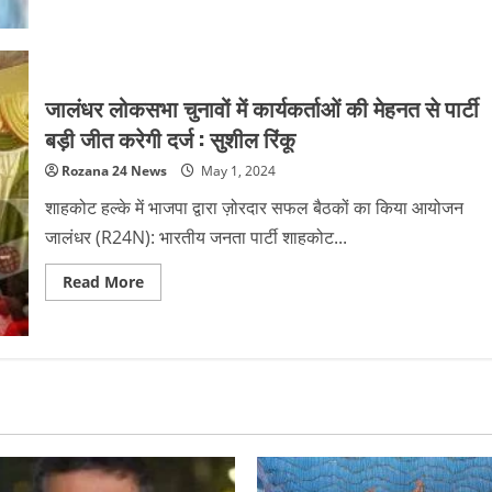
about
अमेरिका
में
गोल्डी
बराड़
की
गोलियां
जालंधर लोकसभा चुनावों में कार्यकर्ताओं की मेहनत से पार्टी
मारकर
हत्या,
बड़ी जीत करेगी दर्ज : सुशील रिंकू
इस
गैंग
Rozana 24 News
May 1, 2024
ने
ली
जिम्मेदारी
शाहकोट हल्के में भाजपा द्वारा ज़ोरदार सफल बैठकों का किया आयोजन
जालंधर (R24N): भारतीय जनता पार्टी शाहकोट...
Read
Read More
more
about
जालंधर
लोकसभा
चुनावों
में
कार्यकर्ताओं
की
मेहनत
से
पार्टी
बड़ी
जीत