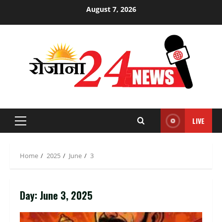
Skip
August 7, 2026
to
content
LIVE
Primary
Menu
Home
2025
June
3
Day:
June 3, 2025