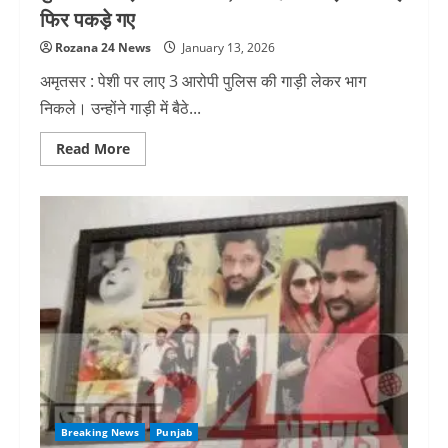
फिर पकड़े गए
Rozana 24 News
January 13, 2026
अमृतसर : पेशी पर लाए 3 आरोपी पुलिस की गाड़ी लेकर भाग
निकले। उन्होंने गाड़ी में बैठे...
Read
Read More
more
about
पुलिसवालों
को
जंजीरों
से
बांध,
पेशी
पर
लाए
3
आरोपी
पुलिस
की
गाड़ी
लेकर
फरार,
घबराहट
में
गाड़ी
Breaking News
Punjab
टकराई