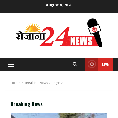
Skip
August 8, 2026
to
content
LIVE
Primary
Menu
Home
Breaking News
Page 2
Breaking News