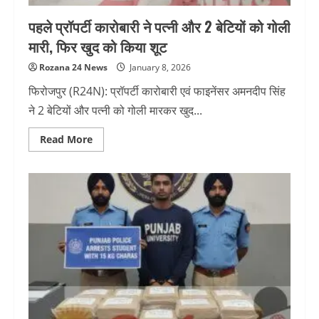
फिर
पकड़े
पहले प्रॉपर्टी कारोबारी ने पत्नी और 2 बेटियों को गोली
गए
मारी, फिर खुद को किया शूट
Rozana 24 News
January 8, 2026
फिरोजपुर (R24N): प्रॉपर्टी कारोबारी एवं फाइनेंसर अमनदीप सिंह
ने 2 बेटियों और पत्नी को गोली मारकर खुद...
Read
Read More
more
about
पहले
प्रॉपर्टी
कारोबारी
ने
पत्नी
और
2
बेटियों
को
गोली
मारी,
फिर
खुद
को
किया
शूट