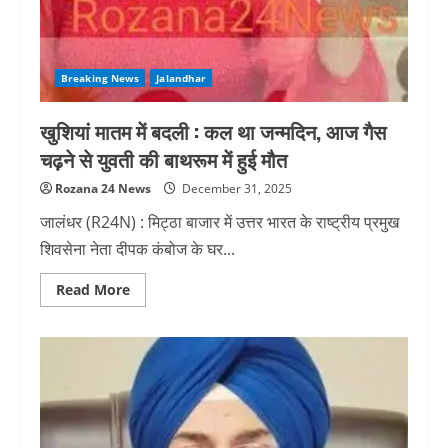
साथ
एमए
का
छात्र
गिरफ्तार
Breaking News
Jalandhar
खुशियां मातम में बदली : कल था जन्मदिन, आज गैस
चढ़ने से युवती की बाथरूम में हुई मौत
Rozana 24 News
December 31, 2025
जालंधर (R24N) : मिट्ठा बाजार में उत्तर भारत के राष्ट्रीय प्रमुख
शिवसेना नेता दीपक कंबोज के घर...
Read
Read More
more
about
खुशियां
मातम
में
बदली
:
कल
था
जन्मदिन,
आज