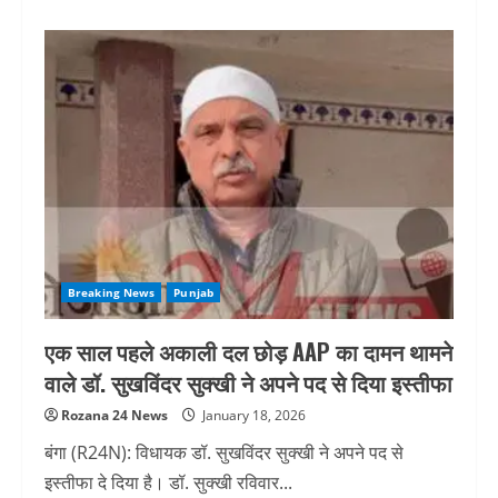
about
गैंगस्टरों
के
खिलाफ
CP
का
एक्शन,
नंबर
किया
जारी,
70
लोगों
को
किया
राउंडअप
Breaking News
Punjab
एक साल पहले अकाली दल छोड़ AAP का दामन थामने
वाले डॉ. सुखविंदर सुक्खी ने अपने पद से दिया इस्तीफा
Rozana 24 News
January 18, 2026
बंगा (R24N): विधायक डॉ. सुखविंदर सुक्खी ने अपने पद से
इस्तीफा दे दिया है। डॉ. सुक्खी रविवार...