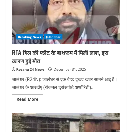
गैस
चढ़ने
से
युवती
की
बाथरूम
में
हुई
मौत
Breaking News
Jalandhar
RTA गिल की फ्लैट के बाथरूम में मिली लाश, इस
कारण हुई मौत
Rozana 24 News
December 31, 2025
जालंधर (R24N): जालंधर से एक बेहद दुखद खबर सामने आई है।
जालंधर के आरटीए (रीजनल ट्रांसपोर्ट अथॉरिटी)...
Read
Read More
more
about
RTA
गिल
की
फ्लैट
के
बाथरूम