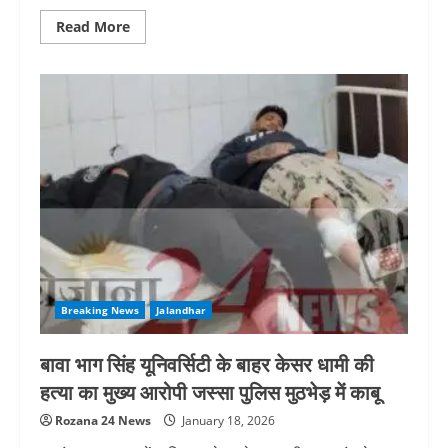
Read
Read More
more
about
एक
साल
पहले
अकाली
दल
छोड़
AAP
का
दामन
थामने
वाले
डॉ.
सुखविंदर
सुक्खी
ने
अपने
पद
से
Breaking News
Jalandhar
दिया
इस्तीफा
बावा भाग सिंह यूनिवर्सिटी के बाहर केसर धामी की
हत्या का मुख्य आरोपी जस्सा पुलिस मुठभेड़ में काबू
Rozana 24 News
January 18, 2026