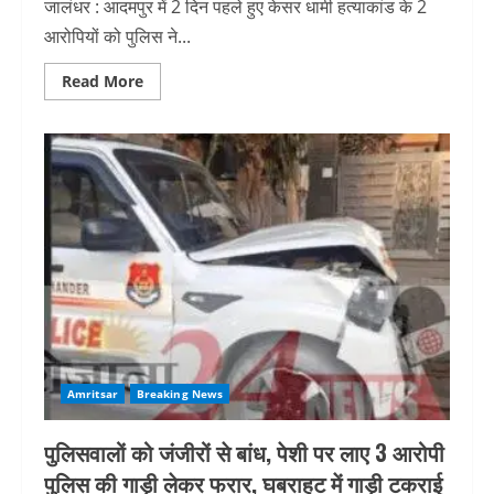
जालंधर : आदमपुर में 2 दिन पहले हुए केसर धामी हत्याकांड के 2
आरोपियों को पुलिस ने...
Read
Read More
more
about
बावा
भाग
सिंह
यूनिवर्सिटी
के
बाहर
केसर
धामी
की
हत्या
का
मुख्य
आरोपी
जस्सा
पुलिस
मुठभेड़
में
काबू
Amritsar
Breaking News
पुलिसवालों को जंजीरों से बांध, पेशी पर लाए 3 आरोपी
पुलिस की गाड़ी लेकर फरार, घबराहट में गाड़ी टकराई