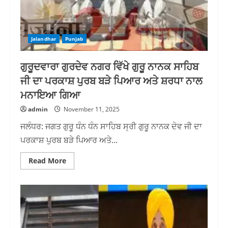
ਤਾਲਮੇਲ
ਕਮੇਟੀ
ਵੱਲੋਂ
ਉਹਨਾਂ
ਦੇ
ਪਿਤਾ
Jalandhar
Punjab
ਪਰਮਿੰਦਰ
ਪਾਲ
ਸਿੰਘ
ਗੁਰੂਦਵਾਰਾ ਗੁਰਦੇਵ ਨਗਰ ਵਿੱਖੇ ਗੁਰੂ ਨਾਨਕ ਸਾਹਿਬ
ਖਾਲਸਾ
ਨੂੰ
ਜੀ ਦਾ ਪਰਕਾਸ਼ ਪੁਰਬ ਬੜੇ ਪਿਆਰ ਅਤੇ ਸ਼ਰਧਾ ਨਾਲ
ਸਨਮਾਨਿਤ
ਕੀਤਾ
ਮਨਾਇਆ ਗਿਆ
admin
November 11, 2025
ਜਲੰਧਰ: ਜਗਤ ਗੁਰੂ ਧੰਨ ਧੰਨ ਸਾਹਿਬ ਸ੍ਰੀ ਗੁਰੂ ਨਾਨਕ ਦੇਵ ਜੀ ਦਾ
ਪਰਕਾਸ਼ ਪੁਰਬ ਬੜੇ ਪਿਆਰ ਅਤੇ...
Read
Read More
more
about
ਗੁਰੂਦਵਾਰਾ
ਗੁਰਦੇਵ
ਨਗਰ
ਵਿੱਖੇ
ਗੁਰੂ
ਨਾਨਕ
ਸਾਹਿਬ