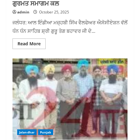
ਗੁਰਮਤ ਸਮਾਗਮ ਕਲ
admin
October 25, 2025
ਜਲੰਧਰ: ਆਲ ਇੰਡੀਆ ਮਜ਼੍ਹਬੀ ਸਿੱਖ ਵੈਲਫੇਅਰ ਐਸੋਸੀਏਸ਼ਨ ਵੱਲੋਂ
ਧੰਨ ਧੰਨ ਸਾਹਿਬ ਸ਼੍ਰੀ ਗੁਰੂ ਤੇਗ ਬਹਾਦਰ ਜੀ ਦੇ...
Read
Read More
more
about
ਬਾਬਾ
ਜੀਵਨ
ਸਿੰਘ
ਜੀ
,
(ਭਾਈ
ਜੈਤਾ
ਜੀ)
,ਦੇ
364ਵੇਂ
ਜਨਮ
ਦਿਹਾੜੇ
ਨੂੰ
ਸਮਰਪਿਤ
ਪਿੰਡ
ਉਧੋਪੁਰ
ਵਿੱਚ
ਗੁਰਮਤ
Jalandhar
Punjab
ਸਮਾਗਮ
ਕਲ