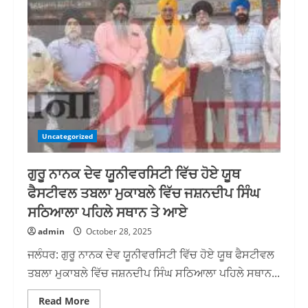
सील
हुई
बिल्डिंग
के
फिर
से
खुले
ताले,
सरेआम
उड़ी
सरकारी
नियमों
की
धज्जियां
Uncategorized
ਗੁਰੂ ਨਾਨਕ ਦੇਵ ਯੂਨੀਵਰਸਿਟੀ ਵਿੱਚ ਹੋਏ ਯੂਥ
ਫੈਸਟੀਵਲ ਤਬਲਾ ਮੁਕਾਬਲੇ ਵਿੱਚ ਜਸ਼ਨਦੀਪ ਸਿੰਘ
ਸਠਿਆਲਾ ਪਹਿਲੇ ਸਥਾਨ ਤੇ ਆਏ
admin
October 28, 2025
ਜਲੰਧਰ: ਗੁਰੂ ਨਾਨਕ ਦੇਵ ਯੂਨੀਵਰਸਿਟੀ ਵਿੱਚ ਹੋਏ ਯੂਥ ਫੈਸਟੀਵਲ
ਤਬਲਾ ਮੁਕਾਬਲੇ ਵਿੱਚ ਜਸ਼ਨਦੀਪ ਸਿੰਘ ਸਠਿਆਲਾ ਪਹਿਲੇ ਸਥਾਨ...
Read
Read More