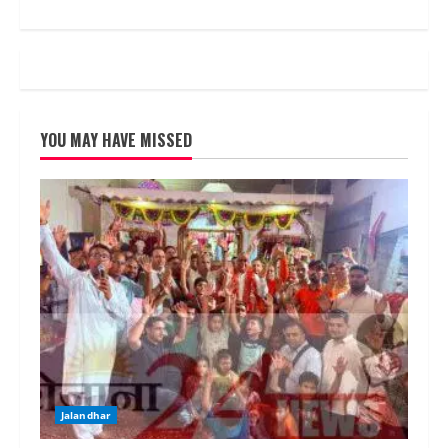
कर्मचारी
राम
लुवाया
ने
लौटाया
गिरा
हुआ
पर्स
YOU MAY HAVE MISSED
Jalandhar