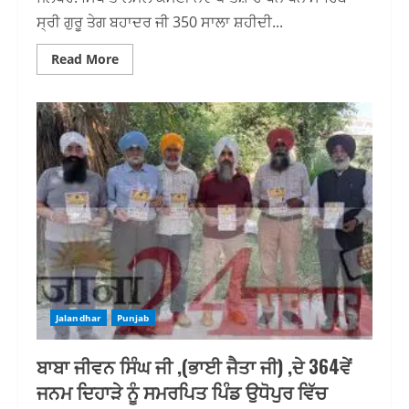
ਸ੍ਰੀ ਗੁਰੂ ਤੇਗ ਬਹਾਦਰ ਜੀ 350 ਸਾਲਾ ਸ਼ਹੀਦੀ...
Read
Read More
more
about
ਗੁਰਦੁਆਰਾ
ਸੀਸ
ਗੰਜ
ਦਿੱਲੀ
ਲਈ
ਕੇਂਦਰ
ਸਰਕਾਰ
ਸਮੁੱਚੇ
ਭਾਰਤ
ਦੇ
ਵੱਖ
ਵੱਖ
ਇਲਾਕਿਆ
ਤੋਂ
ਵਿਸ਼ੇਸ਼
ਰੇਲ
ਗੱਡੀਆਂ
ਚਲਾਵੇ
Jalandhar
Punjab
ਬਾਬਾ ਜੀਵਨ ਸਿੰਘ ਜੀ ,(ਭਾਈ ਜੈਤਾ ਜੀ) ,ਦੇ 364ਵੇਂ
ਜਨਮ ਦਿਹਾੜੇ ਨੂੰ ਸਮਰਪਿਤ ਪਿੰਡ ਉਧੋਪੁਰ ਵਿੱਚ