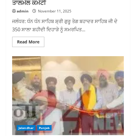
ਤਾਲਮੇਲ ਕਮੇਟੀ
admin
November 11, 2025
ਜਲੰਧਰ: ਧੰਨ ਧੰਨ ਸਾਹਿਬ ਸ਼੍ਰੀ ਗੁਰੂ ਤੇਗ ਬਹਾਦਰ ਸਾਹਿਬ ਜੀ ਦੇ
350 ਸਾਲਾ ਸ਼ਹੀਦੀ ਦਿਹਾੜੇ ਨੂੰ ਸਮਰਪਿਤ...
Read
Read More
more
about
14
ਨਵੰਬਰ
ਨੂੰ
ਦਿੱਲੀ
ਜਾ
ਰਹੀ
ਸ਼ਹੀਦੀ
ਜਾਗਰਤੀ
ਯਾਤਰਾ
ਲਈ
ਸੰਗਤ
ਵਿੱਚ
ਭਾਰੀ
ਉਤਸ਼ਾਹ:
ਸਿੱਖ
ਤਾਲਮੇਲ
ਕਮੇਟੀ
Jalandhar
Punjab