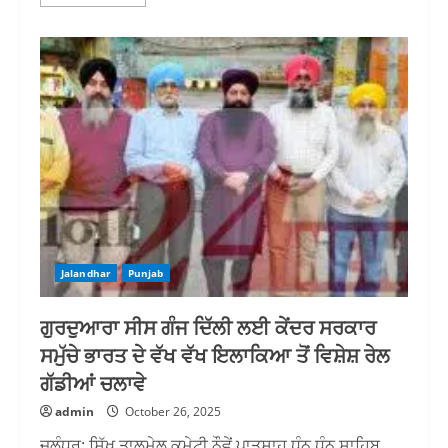
more
about
ਗੁਰੂ
ਨਾਨਕ
ਦੇਵ
ਯੂਨੀਵਰਸਿਟੀ
ਵਿੱਚ
ਹੋਏ
ਯੂਥ
ਫੈਸਟੀਵਲ
ਤਬਲਾ
ਮੁਕਾਬਲੇ
ਵਿੱਚ
ਜਸ਼ਨਦੀਪ
ਸਿੰਘ
ਸਠਿਆਲਾ
ਪਹਿਲੇ
ਸਥਾਨ
ਤੇ
ਆਏ
Jalandhar
Punjab
ਗੁਰਦੁਆਰਾ ਸੀਸ ਗੰਜ ਦਿੱਲੀ ਲਈ ਕੇਂਦਰ ਸਰਕਾਰ
ਸਮੁੱਚੇ ਭਾਰਤ ਦੇ ਵੱਖ ਵੱਖ ਇਲਾਕਿਆ ਤੋਂ ਵਿਸ਼ੇਸ਼ ਰੇਲ
ਗੱਡੀਆਂ ਚਲਾਵੇ
admin
October 26, 2025
ਜਲੰਧਰ: ਸਿੱਖ ਤਾਲਮੇਲ ਕਮੇਟੀ ਨੌਵੇਂ ਪਾਤਸ਼ਾਹ ਧੰਨ ਧੰਨ ਸਾਹਿਬ